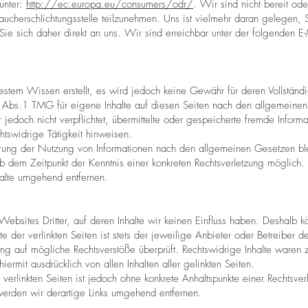
 unter:
http://ec.europa.eu/consumers/odr/
. Wir sind nicht bereit oder
aucherschlichtungsstelle teilzunehmen. Uns ist vielmehr daran gelegen, S
 Sie sich daher direkt an uns. Wir sind erreichbar unter der folgenden 
tem Wissen erstellt, es wird jedoch keine Gewähr für deren Vollständi
 Abs.1 TMG für eigene Inhalte auf diesen Seiten nach den allgemeine
 jedoch nicht verpflichtet, übermittelte oder gespeicherte fremde Info
htswidrige Tätigkeit hinweisen.
rrung der Nutzung von Informationen nach den allgemeinen Gesetzen ble
ab dem Zeitpunkt der Kenntnis einer konkreten Rechtsverletzung möglic
halte umgehend entfernen.
Websites Dritter, auf deren Inhalte wir keinen Einfluss haben. Deshalb k
der verlinkten Seiten ist stets der jeweilige Anbieter oder Betreiber der
ng auf mögliche Rechtsverstöße überprüft. Rechtswidrige Inhalte waren z
iermit ausdrücklich von allen Inhalten aller gelinkten Seiten.
 verlinkten Seiten ist jedoch ohne konkrete Anhaltspunkte einer Rechtsver
erden wir derartige Links umgehend entfernen.