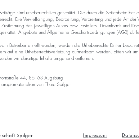
Beiträge sind urheberrechtlich geschützt. Die durch die Seitenbetreiber e
rrecht. Die Vervielfältigung, Bearbeitung, Verbreitung und jede Art de
en Zustimmung des jeweiligen Autors bzw. Erstellers. Downloads und Kopi
 gestattet. Angebote und Allgemeine Geschäftsbedingungen (AGB) dürfe
 vom Betreiber erstellt wurden, werden die Urheberrechte Dritter beachtet
zdem auf eine Urheberrechtsverletzung aufmerksam werden, bitten wir u
erden wir derartige Inhalte umgehend entfernen.
elhornstraße 44, 86163 Augsburg
erapiematerialien von Thore Spilger
Impressum
Datens
schaft Spilger