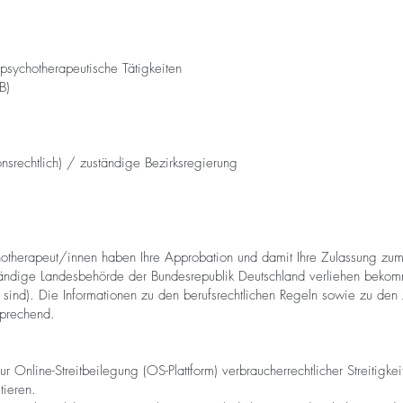
psychotherapeutische Tätigkeiten
B)
nsrechtlich) / zuständige Bezirksregierung
ychotherapeut/innen haben Ihre Approbation und damit Ihre Zulassung zu
ständige Landesbehörde der Bundesrepublik Deutschland verliehen bekom
ind). Die Informationen zu den berufsrechtlichen Regeln sowie zu den
prechend.
ur Online-Streitbeilegung (OS-Plattform) verbraucherrechtlicher Streitigke
tieren.