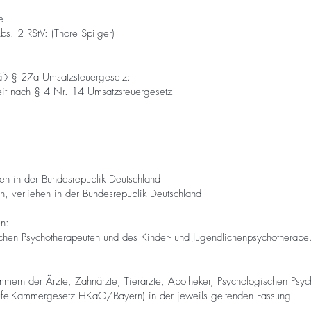
e
bs. 2 RStV: (Thore Spilger)
mäß § 27a Umsatzsteuergesetz:
eit nach § 4 Nr. 14 Umsatzsteuergesetz
hen in der Bundesrepublik Deutschland
n, verliehen in der Bundesrepublik Deutschland
en:
chen Psychotherapeuten und des Kinder- und Jugendlichenpsychotherapeu
mern der Ärzte, Zahnärzte, Tierärzte, Apotheker, Psychologischen Psyc
rufe-Kammergesetz HKaG/Bayern) in der jeweils geltenden Fassung