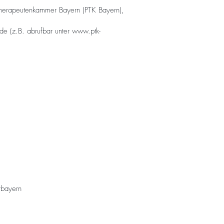
therapeutenkammer Bayern (PTK Bayern),
e (z.B. abrufbar unter
www.ptk-
rbayern