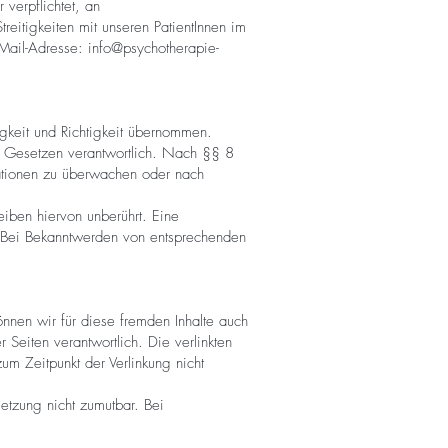
 verpflichtet, an
treitigkeiten mit unseren PatientInnen im
E-Mail-Adresse:
info@psychotherapie-
gkeit und Richtigkeit übernommen.
n Gesetzen verantwortlich. Nach §§ 8
rmationen zu überwachen oder nach
iben hiervon unberührt. Eine
h. Bei Bekanntwerden von entsprechenden
önnen wir für diese fremden Inhalte auch
 Seiten verantwortlich. Die verlinkten
um Zeitpunkt der Verlinkung nicht
letzung nicht zumutbar. Bei